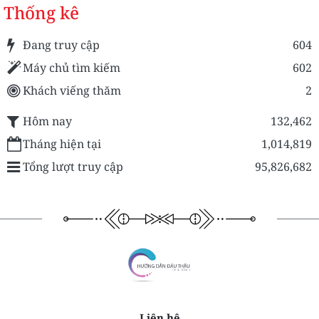
Thống kê
Đang truy cập
604
Máy chủ tìm kiếm
602
Khách viếng thăm
2
Hôm nay
132,462
Tháng hiện tại
1,014,819
Tổng lượt truy cập
95,826,682
Liên hệ