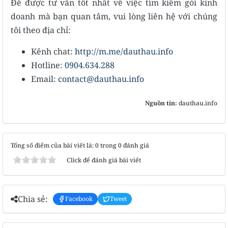
Để được tư vấn tốt nhất về việc tìm kiếm gói kinh
doanh mà bạn quan tâm, vui lòng liên hệ với chúng
tôi theo địa chỉ:
Kênh chat:
http://m.me/dauthau.info
Hotline:
0904.634.288
Email:
contact@dauthau.info
Nguồn tin:
dauthau.info
Tổng số điểm của bài viết là: 0 trong 0 đánh giá
Click để đánh giá bài viết
Chia sẻ:
Facebook
Tweet