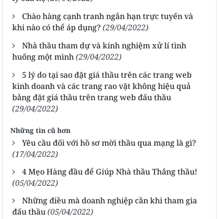
Chào hàng cạnh tranh ngắn hạn trực tuyến và
khi nào có thể áp dụng?
(29/04/2022)
Nhà thầu tham dự và kinh nghiệm xử lí tình
huống một mình
(29/04/2022)
5 lý do tại sao đặt giá thầu trên các trang web
kinh doanh và các trang rao vặt không hiệu quả
bằng đặt giá thầu trên trang web đấu thầu
(29/04/2022)
Những tin cũ hơn
Yêu cầu đối với hồ sơ mời thầu qua mạng là gì?
(17/04/2022)
4 Mẹo Hàng đầu để Giúp Nhà thầu Thắng thầu!
(05/04/2022)
Những điều mà doanh nghiệp cần khi tham gia
đấu thầu
(05/04/2022)