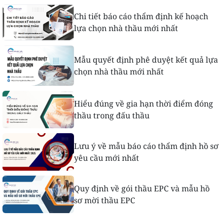
Chi tiết báo cáo thẩm định kế hoạch
lựa chọn nhà thầu mới nhất
Mẫu quyết định phê duyệt kết quả lựa
chọn nhà thầu mới nhất
Hiểu đúng về gia hạn thời điểm đóng
thầu trong đấu thầu
Lưu ý về mẫu báo cáo thẩm định hồ sơ
yêu cầu mới nhất
Quy định về gói thầu EPC và mẫu hồ
sơ mời thầu EPC