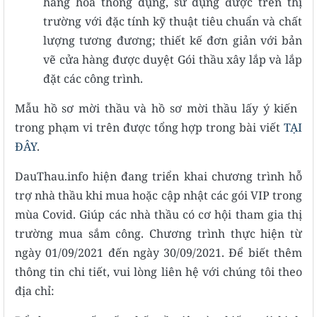
hàng hóa thông dụng, sử dụng được trên thị
trường với đặc tính kỹ thuật tiêu chuẩn và chất
lượng tương đương; thiết kế đơn giản với bản
vẽ cửa hàng được duyệt Gói thầu xây lắp và lắp
đặt các công trình.
Mẫu hồ sơ mời thầu và hồ sơ mời thầu lấy ý kiến ​​
trong phạm vi trên được tổng hợp trong bài viết
TẠI
ĐÂY
.
DauThau.info hiện đang triển khai chương trình hỗ
trợ nhà thầu khi mua hoặc cập nhật các gói VIP trong
mùa Covid. Giúp các nhà thầu có cơ hội tham gia thị
trường mua sắm công. Chương trình thực hiện từ
ngày 01/09/2021 đến ngày 30/09/2021. Để biết thêm
thông tin chi tiết, vui lòng liên hệ với chúng tôi theo
địa chỉ: