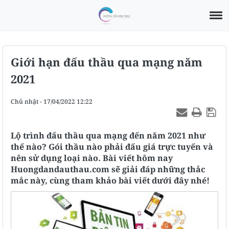
Giới hạn đấu thầu qua mạng năm
2021
Chủ nhật - 17/04/2022 12:22
Lộ trình đấu thầu qua mạng đến năm 2021 như
thế nào? Gói thầu nào phải đấu giá trực tuyến và
nên sử dụng loại nào. Bài viết hôm nay
Huongdandauthau.com sẽ giải đáp những thắc
mắc này, cùng tham khảo bài viết dưới đây nhé!