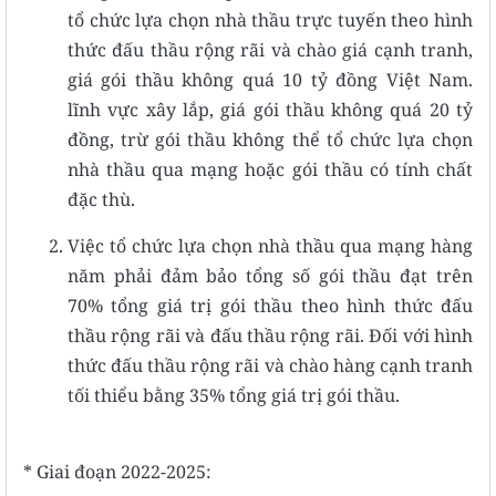
tổ chức lựa chọn nhà thầu trực tuyến theo hình
thức đấu thầu rộng rãi và chào giá cạnh tranh,
giá gói thầu không quá 10 tỷ đồng Việt Nam.
lĩnh vực xây lắp, giá gói thầu không quá 20 tỷ
đồng, trừ gói thầu không thể tổ chức lựa chọn
nhà thầu qua mạng hoặc gói thầu có tính chất
đặc thù.
Việc tổ chức lựa chọn nhà thầu qua mạng hàng
năm phải đảm bảo tổng số gói thầu đạt trên
70% tổng giá trị gói thầu theo hình thức đấu
thầu rộng rãi và đấu thầu rộng rãi. Đối với hình
thức đấu thầu rộng rãi và chào hàng cạnh tranh
tối thiểu bằng 35% tổng giá trị gói thầu.
* Giai đoạn 2022-2025: