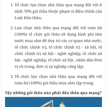
Tổ chức lựa chọn nhà thầu qua mạng đối với ít
nhất 70% gói thầu thuộc phạm vi điều chỉnh của
Luật Đấu thầu;
Lựa chọn nhà thầu qua mạng đối với toàn bộ
(100%) tổ chức gói thầu sử dụng kinh phí nhà
nước mua sắm để duy trì các cơ quan nhà nước,
tổ chức chính trị, tổ chức chính trị - xã hội, tổ
chức chính trị xã hội - nghề nghiệp, tổ chức xã
hội - nghề nghiệp, tổ chức xã hội , nhân dân Đơn
vị vũ trang, đơn vị sự nghiệp công lập;
Tổ chức lựa chọn nhà thầu qua mạng đối với
toàn bộ (100%) gói thầu mua sắm tập trung.
Vậy những gói thầu nào phải đấu thầu qua mạng?