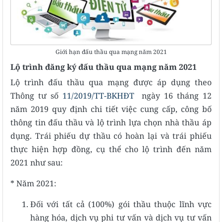
Giới hạn đấu thầu qua mạng năm 2021
Lộ trình đăng ký đấu thầu qua mạng năm 2021
Lộ trình đấu thầu qua mạng được áp dụng theo
Thông tư số
11/2019/TT-BKHĐT
ngày 16 tháng 12
năm 2019 quy định chi tiết việc cung cấp, công bố
thông tin đấu thầu và lộ trình lựa chọn nhà thầu áp
dụng. Trái phiếu dự thầu có hoàn lại và trái phiếu
thực hiện hợp đồng, cụ thể cho lộ trình đến năm
2021 như sau:
* Năm 2021:
Đối với tất cả (100%) gói thầu thuộc lĩnh vực
hàng hóa, dịch vụ phi tư vấn và dịch vụ tư vấn