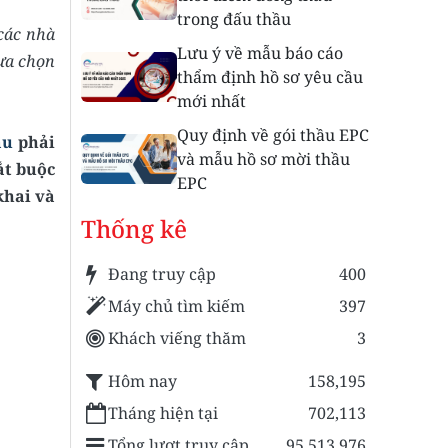
trong đấu thầu
 các nhà
Lưu ý về mẫu báo cáo
lựa chọn
thẩm định hồ sơ yêu cầu
mới nhất
Quy định về gói thầu EPC
ầu
phải
và mẫu hồ sơ mời thầu
ắt buộc
EPC
khai và
Thống kê
Đang truy cập
400
Máy chủ tìm kiếm
397
Khách viếng thăm
3
Hôm nay
158,195
Tháng hiện tại
702,113
Tổng lượt truy cập
95,513,976