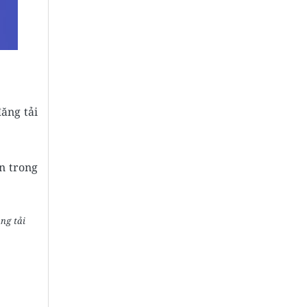
ăng tải
in trong
ăng tải