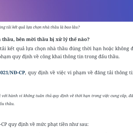
ăng tải kết quả lựa chọn nhà thầu là bao lâu?
 thầu, bên mời thầu bị xử lý thế nào?
tải kết quả lựa chọn nhà thầu đúng thời hạn hoặc không đ
 phạm quy định về công khai thông tin trong đấu thầu.
2021/NĐ-CP
, quy định về việc vi phạm về đăng tải thông t
i với hành vi không tuân thủ quy định về thời hạn trong việc cung cấp, đ
ấu thầu.
-CP quy định về mức phạt tiền như sau: