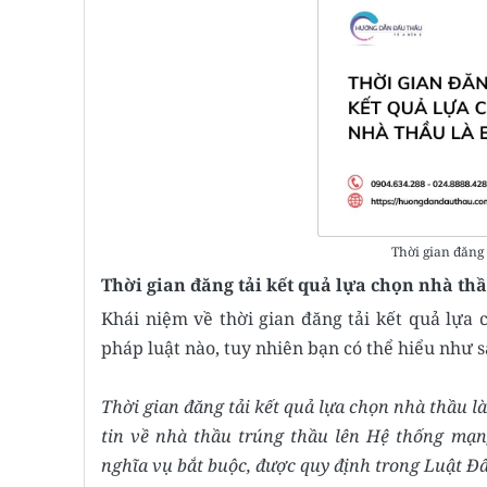
Thời gian đăng 
Thời gian đăng tải kết quả lựa chọn nhà thầ
Khái niệm về thời gian đăng tải kết quả lựa 
pháp luật nào, tuy nhiên bạn có thể hiểu như s
Thời gian đăng tải kết quả lựa chọn nhà thầu 
tin về nhà thầu trúng thầu lên Hệ thống mạn
nghĩa vụ bắt buộc, được quy định trong Luật Đ