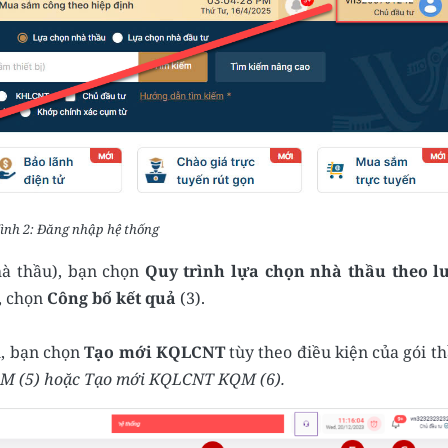
ình 2: Đăng nhập hệ thống
à thầu), bạn chọn
Quy trình lựa chọn nhà thầu theo l
, chọn
Công bố kết quả
(3).
u, bạn chọn
Tạo mới KQLCNT
tùy theo điều kiện của gói t
M (5) hoặc Tạo mới KQLCNT KQM (6).