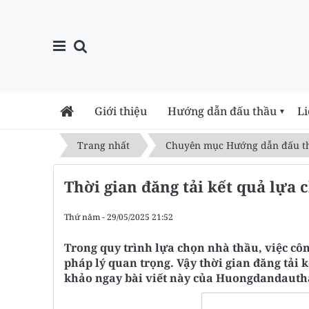
Giới thiệu
Hướng dẫn đấu thầu
Li
▼
Trang nhất
Chuyên mục Hướng dẫn đấu t
Thời gian đăng tải kết quả lựa 
Thứ năm - 29/05/2025 21:52
Trong quy trình lựa chọn nhà thầu, việc cô
pháp lý quan trọng. Vậy thời gian đăng tải
khảo ngay bài viết này của Huongdandautha