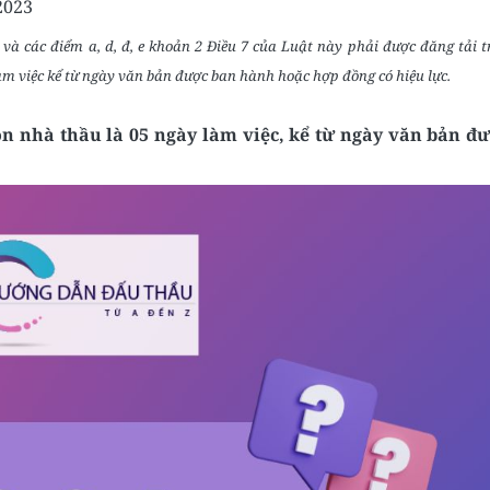
2023
 1 và các điểm a, d, đ, e khoản 2 Điều 7 của Luật này phải được đăng tải 
m việc kể từ ngày văn bản được ban hành hoặc hợp đồng có hiệu lực.
ọn nhà thầu là 05 ngày làm việc, kể từ ngày văn bản đ