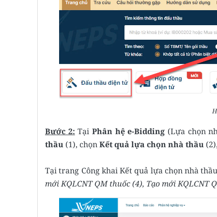
H
Bước 2:
Tại
Phân hệ e-Bidding
(Lựa chọn nh
thầu
(1), chọn
Kết quả lựa chọn nhà thầu
(2)
Tại trang Công khai Kết quả lựa chọn nhà thầ
mới KQLCNT QM thuốc (4), Tạo mới KQLCNT Q