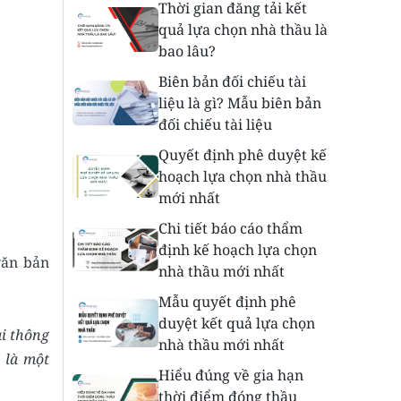
Thời gian đăng tải kết
quả lựa chọn nhà thầu là
bao lâu?
Biên bản đối chiếu tài
liệu là gì? Mẫu biên bản
đối chiếu tài liệu
Quyết định phê duyệt kế
hoạch lựa chọn nhà thầu
mới nhất
Chi tiết báo cáo thẩm
định kế hoạch lựa chọn
văn bản
nhà thầu mới nhất
Mẫu quyết định phê
duyệt kết quả lựa chọn
ai thông
nhà thầu mới nhất
 là một
Hiểu đúng về gia hạn
thời điểm đóng thầu