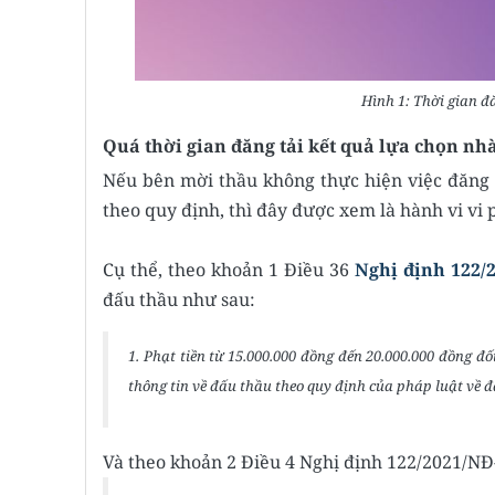
Hình 1: Thời gian đ
Quá thời gian đăng tải kết quả lựa chọn nhà
Nếu bên mời thầu không thực hiện việc đăng 
theo quy định, thì đây được xem là hành vi vi
Cụ thể, theo khoản 1 Điều 36
Nghị định 122/
đấu thầu như sau:
1. Phạt tiền từ 15.000.000 đồng đến 20.000.000 đồng đố
thông tin về đấu thầu theo quy định của pháp luật về đ
Và theo khoản 2 Điều 4 Nghị định 122/2021/NĐ