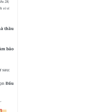
ều 28;
 vi vi
hà thầu
đảm bảo
ư sau:
ọn
Đấu