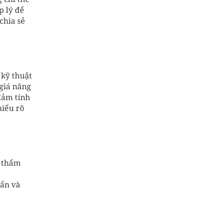
p lý để
chia sẻ
 kỹ thuật
giá năng
đảm tính
hiểu rõ
ó thẩm
uẩn và