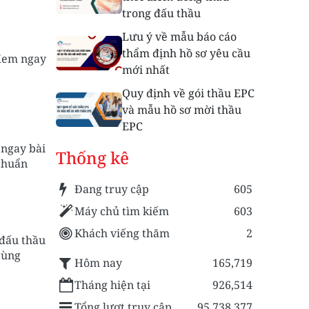
trong đấu thầu
Lưu ý về mẫu báo cáo
thẩm định hồ sơ yêu cầu
 Xem ngay
mới nhất
Quy định về gói thầu EPC
và mẫu hồ sơ mời thầu
EPC
 ngay bài
Thống kê
chuẩn
Đang truy cập
605
Máy chủ tìm kiếm
603
Khách viếng thăm
2
 đấu thầu
cùng
Hôm nay
165,719
Tháng hiện tại
926,514
Tổng lượt truy cập
95,738,377