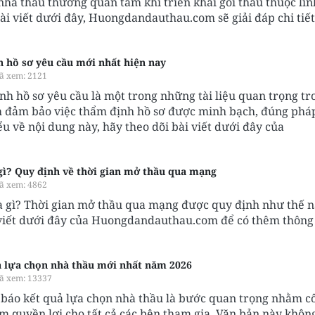
nhà thầu thường quan tâm khi triển khai gói thầu thuộc lĩ
ài viết dưới đây, Huongdandauthau.com sẽ giải đáp chi tiết
 hồ sơ yêu cầu mới nhất hiện nay
ã xem: 2121
h hồ sơ yêu cầu là một trong những tài liệu quan trọng tr
m đảm bảo việc thẩm định hồ sơ được minh bạch, đúng pháp
u về nội dung này, hãy theo dõi bài viết dưới đây của
gì? Quy định về thời gian mở thầu qua mạng
ã xem: 4862
à gì? Thời gian mở thầu qua mạng được quy định như thế 
viết dưới đây của Huongdandauthau.com để có thêm thông 
 lựa chọn nhà thầu mới nhất năm 2026
ã xem: 13337
báo kết quả lựa chọn nhà thầu là bước quan trọng nhằm cô
 quyền lợi cho tất cả các bên tham gia. Văn bản này không