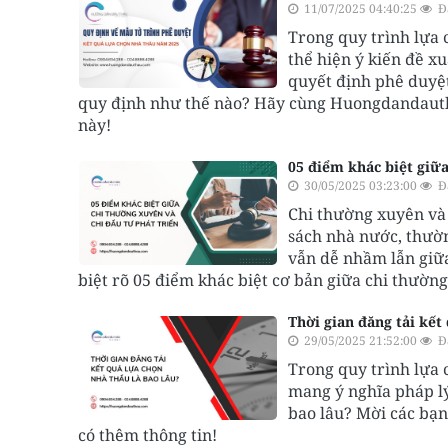
11/07/2025 04:40:25
Đ
Trong quy trình lựa c
thể hiện ý kiến đề x
quyết định phê duyệt
quy định như thế nào? Hãy cùng Huongdandautha
này!
05 điểm khác biệt giữa
30/05/2025 03:23:00
Đ
Chi thường xuyên và 
sách nhà nước, thườn
vẫn dễ nhầm lẫn giữ
biệt rõ 05 điểm khác biệt cơ bản giữa chi thườn
Thời gian đăng tải kết
29/05/2025 21:52:00
Đ
Trong quy trình lựa 
mang ý nghĩa pháp lý
bao lâu? Mời các bạ
có thêm thông tin!