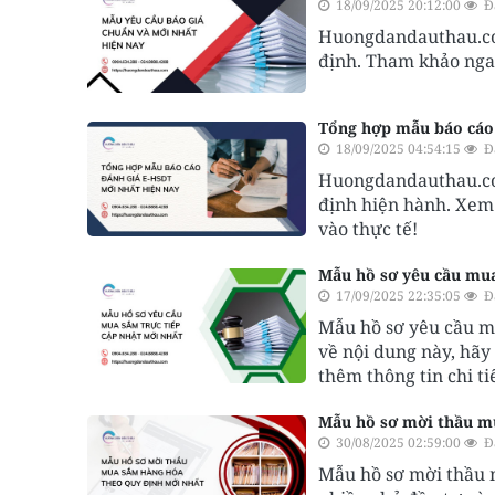
18/09/2025 20:12:00
Đ
Huongdandauthau.com
định. Tham khảo ngay
Tổng hợp mẫu báo cáo 
18/09/2025 04:54:15
Đ
Huongdandauthau.com
định hiện hành. Xem 
vào thực tế!
Mẫu hồ sơ yêu cầu mua
17/09/2025 22:35:05
Đ
Mẫu hồ sơ yêu cầu m
về nội dung này, hã
thêm thông tin chi ti
Mẫu hồ sơ mời thầu m
30/08/2025 02:59:00
Đ
Mẫu hồ sơ mời thầu 