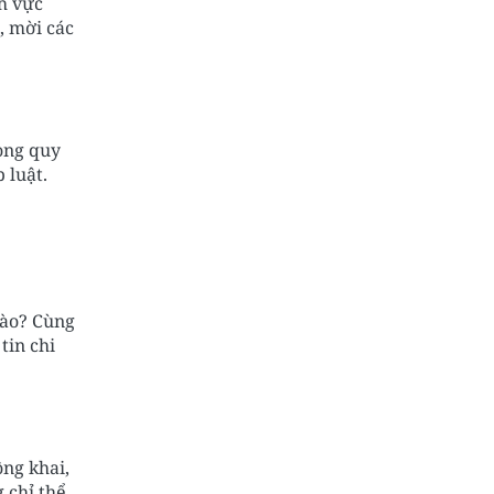
nh vực
, mời các
ong quy
 luật.
nào? Cùng
tin chi
ng khai,
 chỉ thể