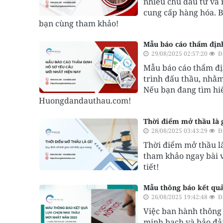
nhiều chủ đầu tư và 
cung cấp hàng hóa. B
bạn cùng tham khảo!
Mẫu báo cáo thẩm định
29/08/2025 02:57:20
Đ
Mẫu báo cáo thẩm địn
trình đấu thầu, nhằ
Nếu bạn đang tìm hiể
Huongdandauthau.com!
Thời điểm mở thầu là 
28/08/2025 03:43:29
Đ
Thời điểm mở thầu l
tham khảo ngay bài 
tiết!
Mẫu thông báo kết quả
26/08/2025 19:42:48
Đ
Việc ban hành thông 
minh bạch và bảo đảm