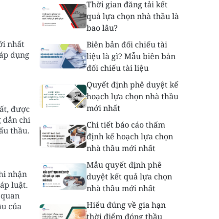
Thời gian đăng tải kết
quả lựa chọn nhà thầu là
bao lâu?
ới nhất
Biên bản đối chiếu tài
 áp dụng
liệu là gì? Mẫu biên bản
đối chiếu tài liệu
Quyết định phê duyệt kế
hoạch lựa chọn nhà thầu
mới nhất
ất, được
 dẫn chi
Chi tiết báo cáo thẩm
ấu thầu.
định kế hoạch lựa chọn
nhà thầu mới nhất
Mẫu quyết định phê
hi nhận
duyệt kết quả lựa chọn
áp luật.
nhà thầu mới nhất
n quan
Hiểu đúng về gia hạn
ầu của
thời điểm đóng thầu