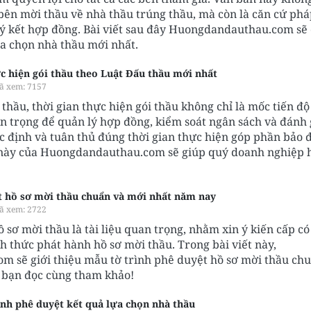
bên mời thầu về nhà thầu trúng thầu, mà còn là căn cứ phá
ký kết hợp đồng. Bài viết sau đây Huongdandauthau.com sẽ 
a chọn nhà thầu mới nhất.
ực hiện gói thầu theo Luật Đấu thầu mới nhất
ã xem: 7157
thầu, thời gian thực hiện gói thầu không chỉ là mốc tiến độ
n trọng để quản lý hợp đồng, kiểm soát ngân sách và đánh 
ác định và tuân thủ đúng thời gian thực hiện góp phần bảo 
t này của Huongdandauthau.com sẽ giúp quý doanh nghiệp 
t hồ sơ mời thầu chuẩn và mới nhất năm nay
ã xem: 2722
ồ sơ mời thầu là tài liệu quan trọng, nhằm xin ý kiến cấp c
h thức phát hành hồ sơ mời thầu. Trong bài viết này,
 sẽ giới thiệu mẫu tờ trình phê duyệt hồ sơ mời thầu ch
 bạn đọc cùng tham khảo!
ình phê duyệt kết quả lựa chọn nhà thầu