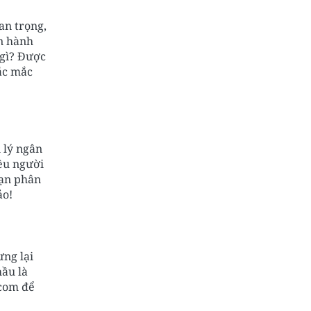
an trọng,
an hành
 gì? Được
ắc mắc
 lý ngân
ều người
bạn phân
ảo!
ưng lại
hầu là
.com để