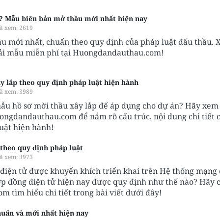
ì? Mẫu biên bản mở thầu mới nhất hiện nay
ã xem: 2619
u mới nhất, chuẩn theo quy định của pháp luật đấu thầu.
 tải mẫu miễn phí tại Huongdandauthau.com!
y lắp theo quy định pháp luật hiện hành
ã xem: 3989
ẫu hồ sơ mời thầu xây lắp để áp dụng cho dự án? Hãy xem
ongdandauthau.com để nắm rõ cấu trúc, nội dung chi tiết 
uật hiện hành!
theo quy định pháp luật
ã xem: 3973
điện tử được khuyến khích triển khai trên Hệ thống mạng
ợp đồng điện tử hiện nay được quy định như thế nào? Hãy 
tìm hiểu chi tiết trong bài viết dưới đây!
huẩn và mới nhất hiện nay