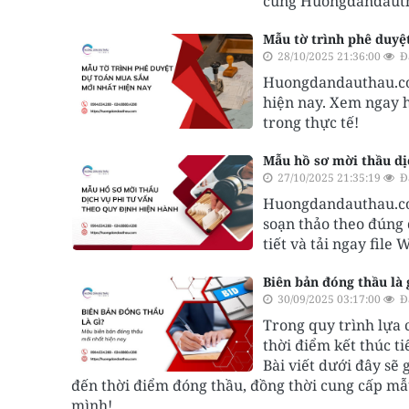
cùng Huongdandauthau
Mẫu tờ trình phê duyệ
28/10/2025 21:36:00
Đ
Huongdandauthau.com
hiện nay. Xem ngay h
trong thực tế!
Mẫu hồ sơ mời thầu dị
27/10/2025 21:35:19
Đ
Huongdandauthau.com
soạn thảo theo đúng 
tiết và tải ngay fil
Biên bản đóng thầu là
30/09/2025 03:17:00
Đ
Trong quy trình lựa 
thời điểm kết thúc t
Bài viết dưới đây sẽ 
đến thời điểm đóng thầu, đồng thời cung cấp mẫ
mình!