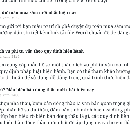
.com tìm hiểu chi tiết trong bài viết dưới đây!
t dự toán mua sắm mới nhất hiện nay
ã xem: 3932
 gửi tới bạn mẫu tờ trình phê duyệt dự toán mua sắm m
ướng dẫn chi tiết kèm link tải file Word chuẩn để dễ dàng
ch vụ phi tư vấn theo quy định hiện hành
ã xem: 3124
 cung cấp mẫu hồ sơ mời thầu dịch vụ phi tư vấn mới nh
quy định pháp luật hiện hành. Bạn có thể tham khảo hướng
e Word chuẩn để sử dụng dễ dàng trong quá trình thực hiện đ
 gì? Mẫu biên bản đóng thầu mới nhất hiện nay
ã xem: 1400
chọn nhà thầu, biên bản đóng thầu là văn bản quan trọng g
iếp nhận hồ sơ dự thầu, đảm bảo tính minh bạch và đúng ph
giúp bạn hiểu rõ biên bản đóng thầu là gì, các quy định liê
u biên bản đóng thầu mới nhất để áp dụng ngay cho gói th