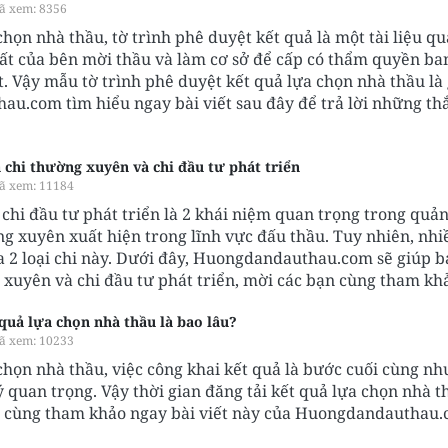
ã xem: 8356
họn nhà thầu, tờ trình phê duyệt kết quả là một tài liệu qu
uất của bên mời thầu và làm cơ sở để cấp có thẩm quyền b
. Vậy mẫu tờ trình phê duyệt kết quả lựa chọn nhà thầu là
u.com tìm hiểu ngay bài viết sau đây để trả lời những th
 chi thường xuyên và chi đầu tư phát triển
ã xem: 11184
chi đầu tư phát triển là 2 khái niệm quan trọng trong quản
g xuyên xuất hiện trong lĩnh vực đấu thầu. Tuy nhiên, nhi
a 2 loại chi này. Dưới đây, Huongdandauthau.com sẽ giúp 
g xuyên và chi đầu tư phát triển, mời các bạn cùng tham kh
 quả lựa chọn nhà thầu là bao lâu?
ã xem: 10233
chọn nhà thầu, việc công khai kết quả là bước cuối cùng nh
 quan trọng. Vậy thời gian đăng tải kết quả lựa chọn nhà t
n cùng tham khảo ngay bài viết này của Huongdandauthau