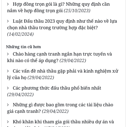
Hợp đồng trọn gói là gì? Những quy định cần
nắm về hợp đồng trọn gói
(25/10/2023)
Luật Đấu thầu 2023 quy định như thế nào về lựa
chọn nhà thầu trong trường hợp đặc biệt?
(14/02/2024)
Những tin cũ hơn
Chào hàng cạnh tranh ngắn hạn trực tuyến và
khi nào có thể áp dụng?
(29/04/2022)
Các vấn đề nhà thầu gặp phải và kinh nghiệm xử
lý của họ
(29/04/2022)
Các phương thức đấu thầu phổ biến nhất
(29/04/2022)
Những gì được bao gồm trong các tài liệu chào
giá cạnh tranh?
(29/04/2022)
Khó khăn khi tham gia gói thầu nhiều dự án và