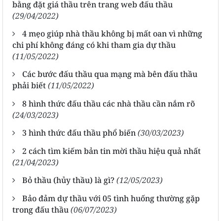
bằng đặt giá thầu trên trang web đấu thầu
(29/04/2022)
4 mẹo giúp nhà thầu không bị mất oan vì những
chi phí không đáng có khi tham gia dự thầu
(11/05/2022)
Các bước đấu thầu qua mạng mà bên đấu thầu
phải biết
(11/05/2022)
8 hình thức đấu thầu các nhà thầu cần nắm rõ
(24/03/2023)
3 hình thức đấu thầu phổ biến
(30/03/2023)
2 cách tìm kiếm bản tin mời thầu hiệu quả nhất
(21/04/2023)
Bỏ thầu (hủy thầu) là gì?
(12/05/2023)
Bảo đảm dự thầu với 05 tình huống thường gặp
trong đấu thầu
(06/07/2023)