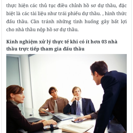
thực hiện các thủ tục điều chỉnh hồ sơ dự thầu, đặc
biệt là các tài liệu như trái phiếu dự thầu. , hình thức
đấu thầu. Cần tránh những tình huống gây bất lợi
cho nhà thầu nộp hồ sơ dự thầu.
Kinh nghiệm xử lý thực tế khi có ít hơn 03 nhà
thầu trực tiếp tham gia đấu thầu