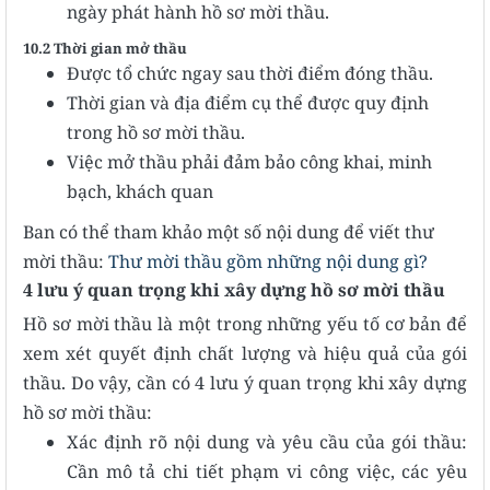
ngày phát hành hồ sơ mời thầu.
10.2 Thời gian mở thầu
Được tổ chức ngay sau thời điểm đóng thầu.
Thời gian và địa điểm cụ thể được quy định
trong hồ sơ mời thầu.
Việc mở thầu phải đảm bảo công khai, minh
bạch, khách quan
Ban có thể tham khảo một số nội dung để viết thư
mời thầu:
Thư mời thầu gồm những nội dung gì?
4 lưu ý quan trọng khi xây dựng hồ sơ mời thầu
Hồ sơ mời thầu là một trong những yếu tố cơ bản để
xem xét quyết định chất lượng và hiệu quả của gói
thầu. Do vậy, cần có 4 lưu ý quan trọng khi xây dựng
hồ sơ mời thầu:
Xác định rõ nội dung và yêu cầu của gói thầu:
Cần mô tả chi tiết phạm vi công việc, các yêu