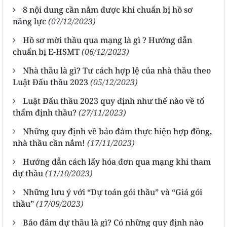
8 nội dung cần nắm được khi chuẩn bị hồ sơ
năng lực
(07/12/2023)
Hồ sơ mời thầu qua mạng là gì ? Hướng dẫn
chuẩn bị E-HSMT
(06/12/2023)
Nhà thầu là gì? Tư cách hợp lệ của nhà thầu theo
Luật Đấu thầu 2023
(05/12/2023)
Luật Đấu thầu 2023 quy định như thế nào về tổ
thẩm định thầu?
(27/11/2023)
Những quy định về bảo đảm thực hiện hợp đồng,
nhà thầu cần nắm!
(17/11/2023)
Hướng dẫn cách lấy hóa đơn qua mạng khi tham
dự thầu
(11/10/2023)
Những lưu ý với “Dự toán gói thầu” và “Giá gói
thầu”
(17/09/2023)
Bảo đảm dự thầu là gì? Có những quy định nào