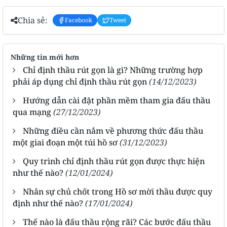
Chia sẻ:
Facebook
Tweet
Những tin mới hơn
Chỉ định thầu rút gọn là gì? Những trường hợp
phải áp dụng chỉ định thầu rút gọn
(14/12/2023)
Hướng dẫn cài đặt phần mềm tham gia đấu thầu
qua mạng
(27/12/2023)
Những điều cần nắm về phương thức đấu thầu
một giai đoạn một túi hồ sơ
(31/12/2023)
Quy trình chỉ định thầu rút gọn được thực hiện
như thế nào?
(12/01/2024)
Nhân sự chủ chốt trong Hồ sơ mời thầu được quy
định như thế nào?
(17/01/2024)
Thế nào là đấu thầu rộng rãi? Các bước đấu thầu