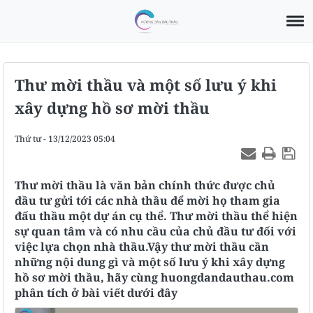
Thư mời thầu và một số lưu ý khi
xây dựng hồ sơ mời thầu
Thứ tư - 13/12/2023 05:04
Thư mời thầu là văn bản chính thức được chủ
đầu tư gửi tới các nhà thầu để mời họ tham gia
đấu thầu một dự án cụ thể. Thư mời thầu thể hiện
sự quan tâm và có nhu cầu của chủ đầu tư đối với
việc lựa chọn nhà thầu.Vậy thư mời thầu cần
những nội dung gì và một số lưu ý khi xây dựng
hồ sơ mời thầu, hãy cùng huongdandauthau.com
phân tích ở bài viết dưới đây