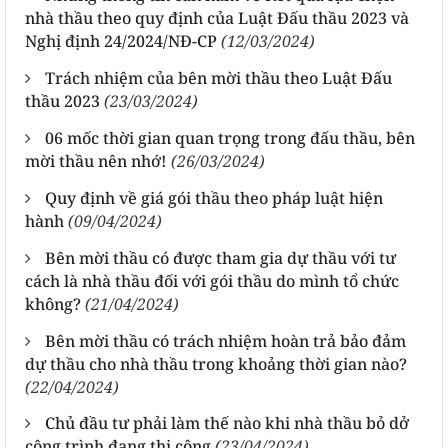
nhà thầu theo quy định của Luật Đấu thầu 2023 và
Nghị định 24/2024/NĐ-CP
(12/03/2024)
Trách nhiệm của bên mời thầu theo Luật Đấu
thầu 2023
(23/03/2024)
06 mốc thời gian quan trọng trong đấu thầu, bên
mời thầu nên nhớ!
(26/03/2024)
Quy định về giá gói thầu theo pháp luật hiện
hành
(09/04/2024)
Bên mời thầu có được tham gia dự thầu với tư
cách là nhà thầu đối với gói thầu do mình tổ chức
không?
(21/04/2024)
Bên mời thầu có trách nhiệm hoàn trả bảo đảm
dự thầu cho nhà thầu trong khoảng thời gian nào?
(22/04/2024)
Chủ đầu tư phải làm thế nào khi nhà thầu bỏ dở
công trình đang thi công
(23/04/2024)