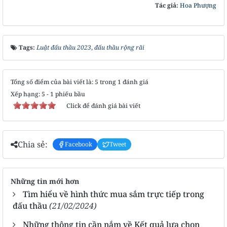
Tác giả:
Hoa Phượng
Tags:
Luật đấu thầu 2023
,
đấu thầu rộng rãi
Tổng số điểm của bài viết là: 5 trong 1 đánh giá
Xếp hạng:
5
-
1
phiếu bầu
Click để đánh giá bài viết
Chia sẻ:
Facebook
Tweet
Những tin mới hơn
Tìm hiểu về hình thức mua sắm trực tiếp trong
đấu thầu
(21/02/2024)
Những thông tin cần nắm về Kết quả lựa chọn