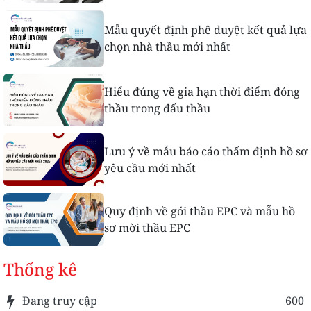
Mẫu quyết định phê duyệt kết quả lựa
chọn nhà thầu mới nhất
Hiểu đúng về gia hạn thời điểm đóng
thầu trong đấu thầu
Lưu ý về mẫu báo cáo thẩm định hồ sơ
yêu cầu mới nhất
Quy định về gói thầu EPC và mẫu hồ
sơ mời thầu EPC
Thống kê
Đang truy cập
600