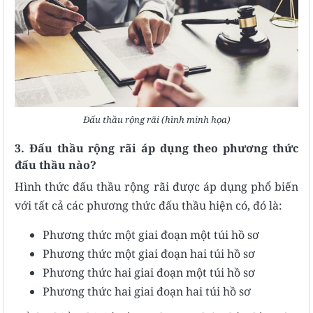
Đấu thầu rộng rãi (hình minh họa)
3. Đấu thầu rộng rãi áp dụng theo phương thức
đấu thầu nào?
Hình thức đấu thầu rộng rãi được áp dụng phổ biến
với tất cả các phương thức đấu thầu hiện có, đó là:
Phương thức một giai đoạn một túi hồ sơ
Phương thức một giai đoạn hai túi hồ sơ
Phương thức hai giai đoạn một túi hồ sơ
Phương thức hai giai đoạn hai túi hồ sơ