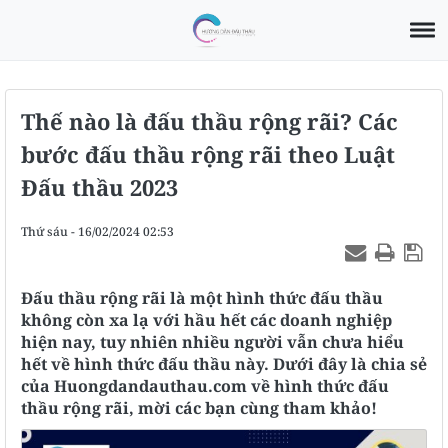
Thế nào là đấu thầu rộng rãi? Các
bước đấu thầu rộng rãi theo Luật
Đấu thầu 2023
Thứ sáu - 16/02/2024 02:53
Đấu thầu rộng rãi là một hình thức đấu thầu
không còn xa lạ với hầu hết các doanh nghiệp
hiện nay, tuy nhiên nhiều người vẫn chưa hiểu
hết về hình thức đấu thầu này. Dưới đây là chia sẻ
của Huongdandauthau.com về hình thức đấu
thầu rộng rãi, mời các bạn cùng tham khảo!