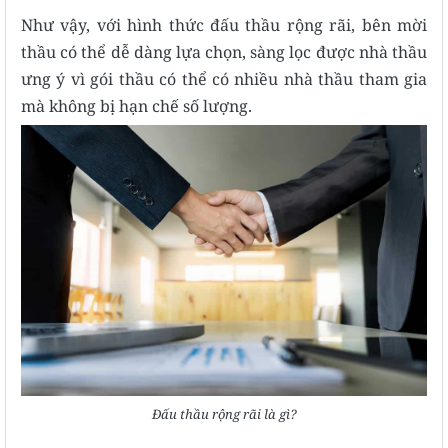
Như vậy, với hình thức đấu thầu rộng rãi, bên mời
thầu có thể dễ dàng lựa chọn, sàng lọc được nhà thầu
ưng ý vì gói thầu có thể có nhiều nhà thầu tham gia
mà không bị hạn chế số lượng.
Đấu thầu rộng rãi là gì?