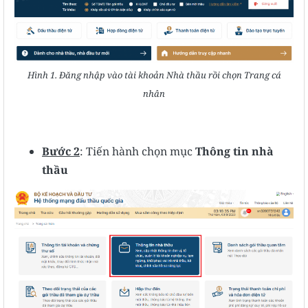
Hình 1. Đăng nhập vào tài khoản Nhà thầu rồi chọn Trang cá
nhân
Bước 2
: Tiến hành chọn mục
Thông tin nhà
thầu