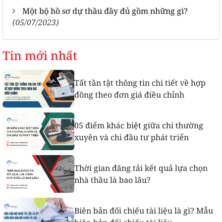
Một bộ hồ sơ dự thầu đầy đủ gồm những gì?
(05/07/2023)
Tin mới nhất
Tất tần tật thông tin chi tiết về hợp
đồng theo đơn giá điều chỉnh
05 điểm khác biệt giữa chi thường
xuyên và chi đầu tư phát triển
Thời gian đăng tải kết quả lựa chọn
nhà thầu là bao lâu?
Biên bản đối chiếu tài liệu là gì? Mẫu