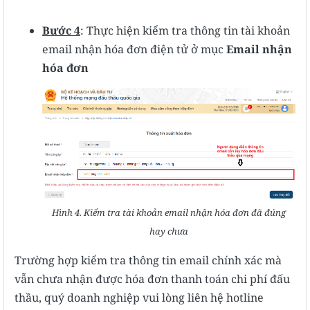
Bước 4
: Thực hiện kiểm tra thông tin tài khoản
email nhận hóa đơn điện tử ở mục
Email nhận
hóa đơn
Hình 4. Kiểm tra tài khoản email nhận hóa đơn đã đúng
hay chưa
Trường hợp kiểm tra thông tin email chính xác mà
vẫn chưa nhận được hóa đơn thanh toán chi phí đấu
thầu, quý doanh nghiệp vui lòng liên hệ hotline