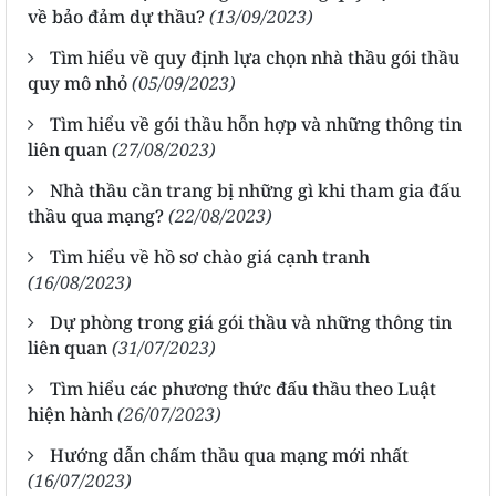
về bảo đảm dự thầu?
(13/09/2023)
Tìm hiểu về quy định lựa chọn nhà thầu gói thầu
quy mô nhỏ
(05/09/2023)
Tìm hiểu về gói thầu hỗn hợp và những thông tin
liên quan
(27/08/2023)
Nhà thầu cần trang bị những gì khi tham gia đấu
thầu qua mạng?
(22/08/2023)
Tìm hiểu về hồ sơ chào giá cạnh tranh
(16/08/2023)
Dự phòng trong giá gói thầu và những thông tin
liên quan
(31/07/2023)
Tìm hiểu các phương thức đấu thầu theo Luật
hiện hành
(26/07/2023)
Hướng dẫn chấm thầu qua mạng mới nhất
(16/07/2023)