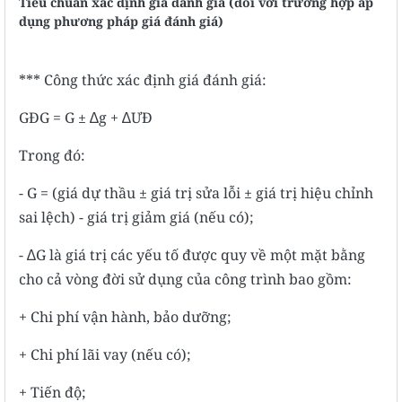
Tiêu chuẩn xác định giá đánh giá (đối với trường hợp áp
dụng phương pháp giá đánh giá)
*** Công thức xác định giá đánh giá:
GĐG = G ± ∆g + ∆ƯĐ
Trong đó:
- G = (giá dự thầu ± giá trị sửa lỗi ± giá trị hiệu chỉnh
sai lệch) - giá trị giảm giá (nếu có);
- ∆G là giá trị các yếu tố được quy về một mặt bằng
cho cả vòng đời sử dụng của công trình bao gồm:
+ Chi phí vận hành, bảo dưỡng;
+ Chi phí lãi vay (nếu có);
+ Tiến độ;