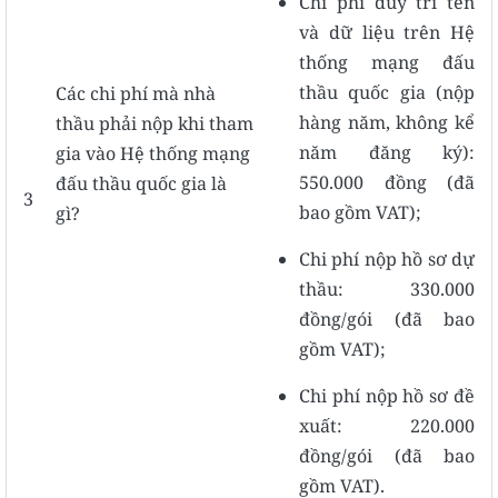
Chi phí duy trì tên
và dữ liệu trên Hệ
thống mạng đấu
thầu quốc gia (nộp
Các chi phí mà nhà
hàng năm, không kể
thầu phải nộp khi tham
năm đăng ký):
gia vào Hệ thống mạng
550.000 đồng (đã
đấu thầu quốc gia là
3
bao gồm VAT);
gì?
Chi phí nộp hồ sơ dự
thầu: 330.000
đồng/gói (đã bao
gồm VAT);
Chi phí nộp hồ sơ đề
xuất: 220.000
đồng/gói (đã bao
gồm VAT).