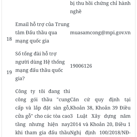
bị thu hồi chứng chỉ hành
nghề
Email hỗ trợ của Trung
tâm Đấu thầu qua
muasamcong@mpi.gov.vn
18
mạng quốc gia
Số tổng đài hỗ trợ
người dùng Hệ thống
19006126
mạng đấu thầu quốc
19
gia?
Công ty tôi đang thi
công gói thầu "cung
Căn cứ quy định tại
cấp và lắp đặt sàn gỗ,
Khoản 38, Khoản 39 Điều
cửa gỗ" cho các tòa cao
3 Luật Xây dựng năm
tầng nhưng hiện nay
2014 và Khoản 20, Điều 1
khi tham gia đấu thầu
Nghị định 100/2018/NĐ-