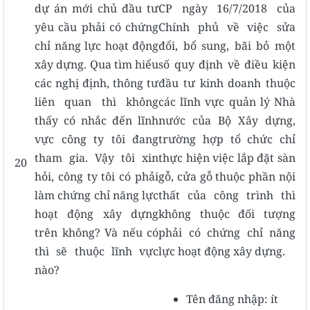
dự án mới chủ đầu tư
CP ngày 16/7/2018 của
yêu cầu phải có chứng
Chính phủ về việc sửa
chỉ năng lực hoạt động
đổi, bổ sung, bãi bỏ một
xây dựng. Qua tìm hiểu
số quy định về điều kiện
các nghị định, thông tư
đầu tư kinh doanh thuộc
liên quan thì không
các lĩnh vực quản lý Nhà
thấy có nhắc đến lĩnh
nước của Bộ Xây dựng,
vực công ty tôi đang
trường hợp tổ chức chỉ
tham gia. Vậy tôi xin
thực hiện việc lắp đặt sàn
20
hỏi, công ty tôi có phải
gỗ, cửa gỗ thuộc phần nội
làm chứng chỉ năng lực
thất của công trình thì
hoạt động xây dựng
không thuộc đối tượng
trên không? Và nếu có
phải có chứng chỉ năng
thì sẽ thuộc lĩnh vực
lực hoạt động xây dựng.
nào?
Tên đăng nhập: ít