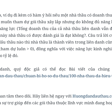
?
ắp, ví dụ đi kèm có hàm ý hỏi nếu một nhà thầu có doanh th
 muốn tham dự gói thầu xây lắp nhưng do không đủ năng 
năng lực (Tổng doanh thu của cả nhà thầu liên danh vẫn 
này nhà thầu có được đánh giá là đạt không?. Câu trả lời c
đấu thầu nào thì nhà thầu là thành viên trong liên danh c
 tham dự luôn > 0), đồng nghĩa với việc năng lực kinh ngh
 tỷ lệ đó.
anh, quý độc giả có thể đọc Bài viết của chúng t
n-dau-thau/chuan-bi-ho-so-du-thau/100-nha-thau-da-hieu-
an tâm theo dõi. Hãy liên hệ ngay với
Huongdandauthau.
n sự trợ giúp đến các gói thầu thuộc lĩnh vực mình đang ho