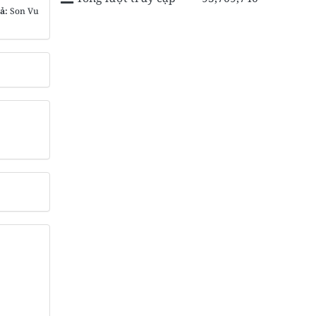
iả:
Son Vu