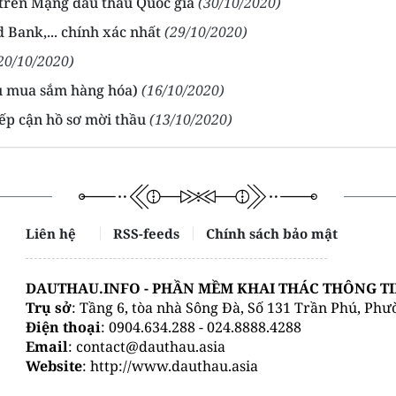
u trên Mạng đấu thầu Quốc gia
(30/10/2020)
 Bank,... chính xác nhất
(29/10/2020)
20/10/2020)
ầu mua sắm hàng hóa)
(16/10/2020)
ếp cận hồ sơ mời thầu
(13/10/2020)
Liên hệ
RSS-feeds
Chính sách bảo mật
DAUTHAU.INFO - PHẦN MỀM KHAI THÁC THÔNG T
Trụ sở
: Tầng 6, tòa nhà Sông Đà, Số 131 Trần Phú, Ph
Điện thoại
: 0904.634.288 - 024.8888.4288
Email
: contact@dauthau.asia
Website
: http://www.dauthau.asia