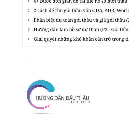
6+ bước đơn giản để tải file hồ sơ mời thầ
2 cách để tìm gói thầu vốn ODA, ADB, World
Phân biệt dự toán gói thầu và giá gói thầu
(
Hướng dẫn làm hồ sơ dự thầu (P2 - Gói th
Giải quyết những khó khăn cản trở trong ti