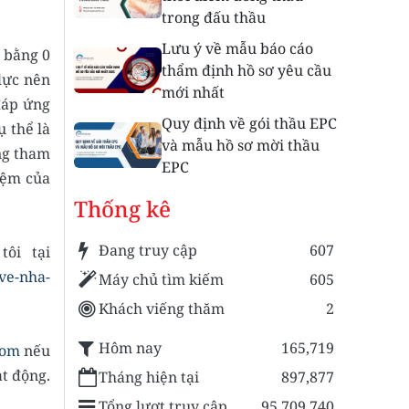
trong đấu thầu
Lưu ý về mẫu báo cáo
u bằng 0
thẩm định hồ sơ yêu cầu
lực nên
mới nhất
đáp ứng
Quy định về gói thầu EPC
ụ thể là
và mẫu hồ sơ mời thầu
ũng tham
EPC
iệm của
Thống kê
Đang truy cập
607
ôi tại
ve-nha-
Máy chủ tìm kiếm
605
Khách viếng thăm
2
Hôm nay
165,719
com
nếu
ạt động.
Tháng hiện tại
897,877
Tổng lượt truy cập
95,709,740