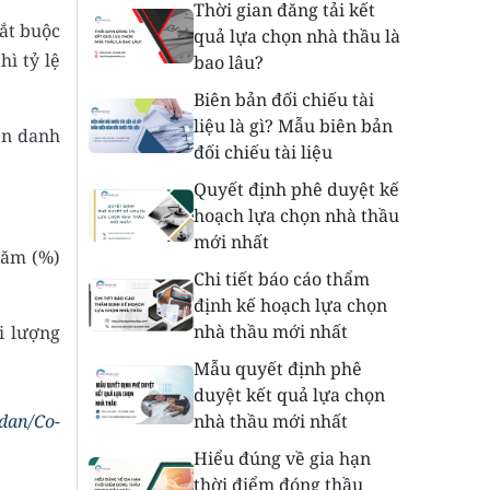
Thời gian đăng tải kết
ắt buộc
quả lựa chọn nhà thầu là
hì tỷ lệ
bao lâu?
Biên bản đối chiếu tài
liệu là gì? Mẫu biên bản
ên danh
đối chiếu tài liệu
Quyết định phê duyệt kế
hoạch lựa chọn nhà thầu
mới nhất
răm (%)
Chi tiết báo cáo thẩm
định kế hoạch lựa chọn
nhà thầu mới nhất
i lượng
Mẫu quyết định phê
duyệt kết quả lựa chọn
-dan/Co-
nhà thầu mới nhất
Hiểu đúng về gia hạn
thời điểm đóng thầu