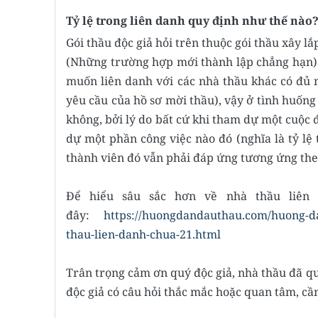
Tỷ lệ trong liên danh quy định như thế nào
Gói thầu độc giả hỏi trên thuộc gói thầu xây l
(Những trường hợp mới thành lập chẳng hạn)
muốn liên danh với các nhà thầu khác có đủ 
yêu cầu của hồ sơ mời thầu), vậy ở tình huống 
không, bởi lý do bất cứ khi tham dự một cuộc 
dự một phần công việc nào đó (nghĩa là tỷ lệ
thành viên đó vẫn phải đáp ứng tương ứng theo
Để hiểu sâu sắc hơn về nhà thầu liên d
đây:
https://huongdandauthau.com/huong-da
thau-lien-danh-chua-21.html
Trân trọng cảm ơn quý độc giả, nhà thầu đã qu
độc giả có câu hỏi thắc mắc hoặc quan tâm, cầ