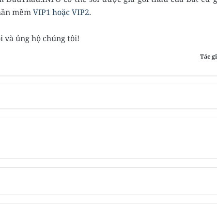
 phần mềm
VIP1 hoặc VIP2
.
i và ủng hộ chúng tôi!
Tác g