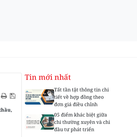
Tin mới nhất
Tất tần tật thông tin chi
tiết về hợp đồng theo
đơn giá điều chỉnh
thầu,
05 điểm khác biệt giữa
chi thường xuyên và chi
đầu tư phát triển