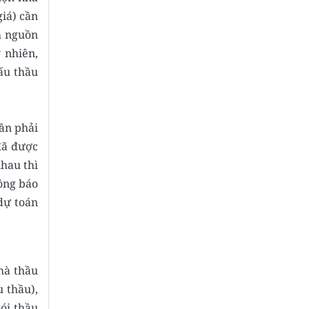
giá) cần
m nguồn
 nhiên,
ấu thầu
cần phải
đã được
nhau thì
ông báo
dự toán
hà thầu
u thầu),
ói thầu