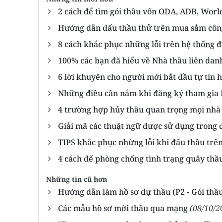
2 cách để tìm gói thầu vốn ODA, ADB, World
Hướng dẫn đấu thầu thử trên mua sắm côn
8 cách khắc phục những lỗi trên hệ thống 
100% các bạn đã hiểu về Nhà thầu liên dan
6 lời khuyên cho người mới bắt đầu tự tin
Những điều cần nắm khi đăng ký tham gia 
4 trường hợp hủy thầu quan trọng mọi nhà 
Giải mã các thuật ngữ được sử dụng trong 
TIPS khắc phục những lỗi khi đấu thầu trê
4 cách để phòng chống tình trạng quây thầu
Những tin cũ hơn
Hướng dẫn làm hồ sơ dự thầu (P2 - Gói th
Các mẫu hồ sơ mời thầu qua mạng
(08/10/2