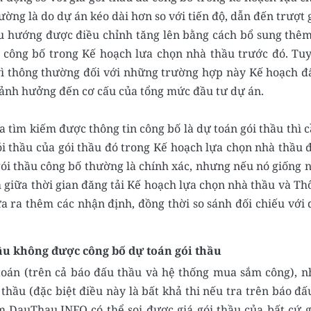
ường là do dự án kéo dài hơn so với tiến độ, dẫn đến trượt 
 xu hướng được điều chỉnh tăng lên bằng cách bổ sung thê
ã công bố trong Kế hoạch lưa chọn nhà thầu trước đó. Tuy
vì thông thường đối với những trường hợp này Kế hoạch đ
ó ảnh hưởng đến cơ cấu của tổng mức đầu tư dự án.
ta tìm kiếm được thông tin công bố là dự toán gói thầu thì 
ói thầu của gói thầu đó trong Kế hoạch lựa chọn nhà thầu 
gói thầu công bố thường là chính xác, nhưng nếu nó giống 
 giữa thời gian đăng tải Kế hoạch lựa chọn nhà thầu và Th
 ra thêm các nhận định, đồng thời so sánh đối chiếu với 
hầu không được công bố dự toán gói thầu
toán (trên cả báo đấu thầu và hệ thống mua sắm công), n
hầu (đặc biệt điều này là bất khả thi nếu tra trên báo đấ
m DauThau.INFO có thể soi được giá gói thầu của bất cứ g