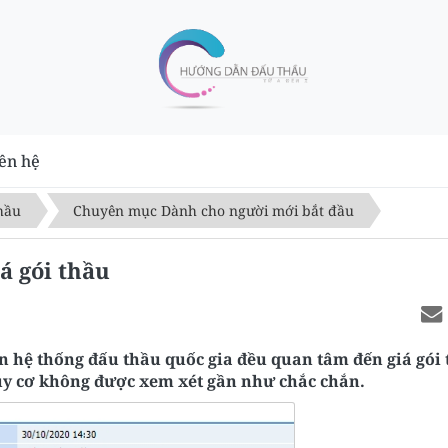
ên hệ
hầu
Chuyên mục Dành cho người mới bắt đầu
á gói thầu
ên hệ thống đấu thầu quốc gia đều quan tâm đến giá gói 
nguy cơ không được xem xét gần như chắc chắn.