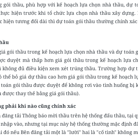
g gói thầu, phù hợp với kế hoạch lựa chọn nhà thầu, dự t
hực hiện trước khi tổ chức lựa chọn nhà thầu xây dựng. 
ực hiện tương đối dài thì dự toán gói thầu thường chính xá
thầu
iá gói thầu trong kế hoạch lựa chọn nhà thầu và dự toán g
ợc duyệt mà thấp hơn giá gói thầu trong kế hoạch lựa c
hì không đủ điều kiện xem xét trúng thầu. Trường hợp dự t
 thể bỏ giá dự thầu cao hơn giá gói thầu trong kế hoạch l
toán gói thầu được duyệt để không rơi vào tình huống bị k
ầu được thay thế bằng giá gói thầu).
ng phải khi nào cũng chính xác
n đăng tải Thông báo mời thầu trên hệ thống đấu thầu, tại 
u nhập vào, nhưng tại mục này hệ thống thường mặc định đã
i đó nếu Bên đăng tải một là "lười" hai là "cố tình" không 