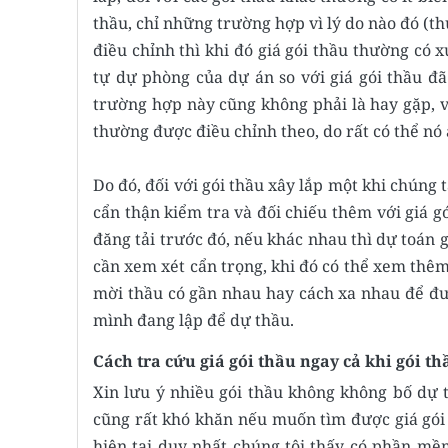
thầu, chỉ những trường hợp vì lý do nào đó (th
điều chỉnh thì khi đó giá gói thầu thường có
tự dự phòng của dự án so với giá gói thầu đ
trường hợp này cũng không phải là hay gặp, 
thường được điều chỉnh theo, do rất có thể n
Do đó, đối với gói thầu xây lắp một khi chúng 
cẩn thận kiểm tra và đối chiếu thêm với giá g
đăng tải trước đó, nếu khác nhau thì dự toán 
cần xem xét cẩn trọng, khi đó có thể xem thêm
mời thầu có gần nhau hay cách xa nhau để đưa
mình đang lập để dự thầu.
Cách tra cứu giá gói thầu ngay cả khi gói t
Xin lưu ý nhiều gói thầu không không bố dự 
cũng rất khó khăn nếu muốn tìm được giá gói t
hiện tại duy nhất chúng tôi thấy có phần mề