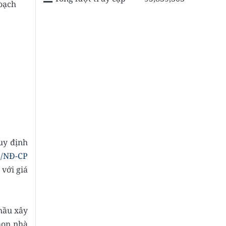
hoạch
uy định
6/NĐ-CP
 với giá
thầu xây
chọn nhà