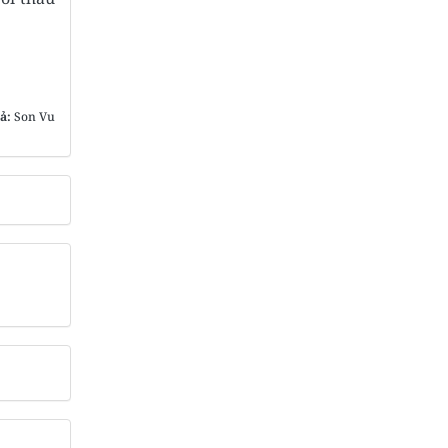
iả:
Son Vu