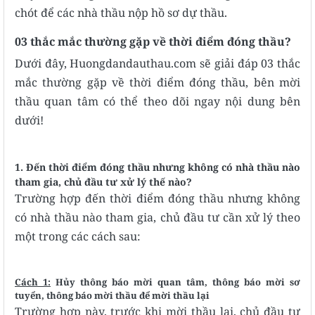
chót để các nhà thầu nộp hồ sơ dự thầu.
03 thắc mắc thường gặp về thời điểm đóng thầu?
Dưới đây, Huongdandauthau.com sẽ giải đáp 03 thắc
mắc thường gặp về thời điểm đóng thầu, bên mời
thầu quan tâm có thể theo dõi ngay nội dung bên
dưới!
1. Đến thời điểm đóng thầu nhưng không có nhà thầu nào
tham gia, chủ đầu tư xử lý thế nào?
Trường hợp đến thời điểm đóng thầu nhưng không
có nhà thầu nào tham gia, chủ đầu tư cần xử lý theo
một trong các cách sau:
Cách 1:
Hủy thông báo mời quan tâm, thông báo mời sơ
tuyển, thông báo mời thầu để mời thầu lại
Trường hợp này, trước khi mời thầu lại, chủ đầu tư