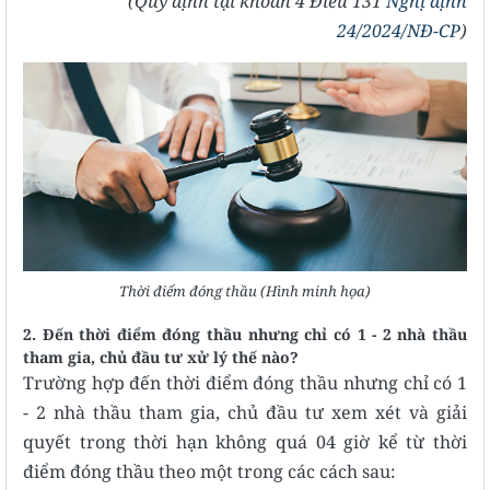
(Quy định tại khoản 4 Điều 131
Nghị định
24/2024/NĐ-CP
)
Thời điểm đóng thầu (Hình minh họa)
2. Đến thời điểm đóng thầu nhưng chỉ có 1 - 2 nhà thầu
tham gia, chủ đầu tư xử lý thế nào?
Trường hợp đến thời điểm đóng thầu nhưng chỉ có 1
- 2 nhà thầu tham gia, chủ đầu tư xem xét và giải
quyết trong thời hạn không quá 04 giờ kể từ thời
điểm đóng thầu theo một trong các cách sau: