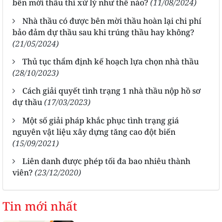
bên mời thầu thì xử lý như thế nào?
(11/08/2024)
Nhà thầu có được bên mời thầu hoàn lại chi phí
bảo đảm dự thầu sau khi trúng thầu hay không?
(21/05/2024)
Thủ tục thẩm định kế hoạch lựa chọn nhà thầu
(28/10/2023)
Cách giải quyết tình trạng 1 nhà thầu nộp hồ sơ
dự thầu
(17/03/2023)
Một số giải pháp khắc phục tình trạng giá
nguyên vật liệu xây dựng tăng cao đột biến
(15/09/2021)
Liên danh được phép tối đa bao nhiêu thành
viên?
(23/12/2020)
Tin mới nhất