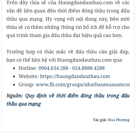
Trên đây chia sẻ của Huongdandauthau.com về các
vấn đề liên quan đến thời điểm đóng thầu trong đấu
thầu qua mạng. Hy vọng với nội dung này, bên mời
thầu sẽ có thêm những thông tin bổ ích để hỗ trợ cho
quá trình tham gia đấu thầu đạt hiệu quả cao hơn.
Trường hợp có thắc mắc về đấu thầu cần giải đáp,
bạn có thể liên hệ với Huongdandauthau.com qua:
Hotline:
0904.634.288
-
024.8888.4288
Website:
https://huongdandauthau.com
Group:
www.fb.com/groups/nhathaumuasamcong
Nguồn:
Quy định về thời điểm đóng thầu trong đấu
thầu qua mạng
Tác giả:
Hoa Phượng